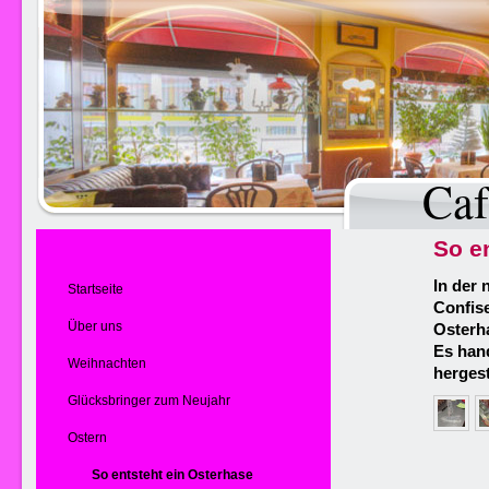
Caf
So e
In der 
Startseite
Confis
Über uns
Osterh
Es hand
Weihnachten
hergest
Glücksbringer zum Neujahr
Ostern
So entsteht ein Osterhase