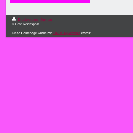
Druckversion
|
Sitemap
© Cafe Reichspost
Diese Homepage wurde mit
IONOS MyWebsite
erstellt.