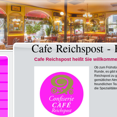
Cafe Reichspost -
Cafe Reichspost heißt Sie willkomme
Ob zum Frühstüc
Runde, es gibt 
Reichspost zu g
gemütlicher At
freundlichen T
die Spezialität