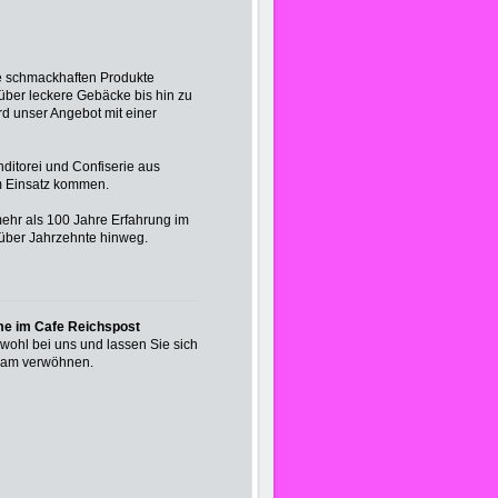
re schmackhaften Produkte
 über leckere Gebäcke bis hin zu
rd unser Angebot mit einer
ditorei und Confiserie aus
um Einsatz kommen.
ehr als 100 Jahre Erfahrung im
 über Jahrzehnte hinweg.
me im Cafe Reichspost
 wohl bei uns und lassen Sie sich
eam verwöhnen.