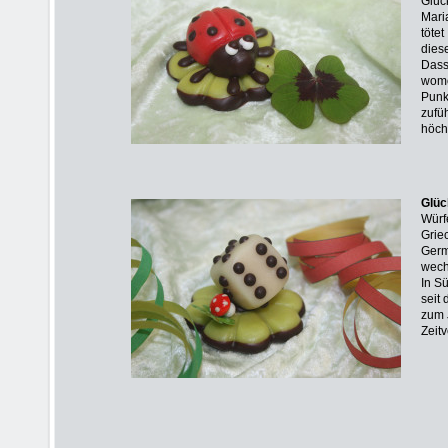
Glüc
Mari
töte
dies
Dass
wom
Punk
zufüh
höch
Glüc
Würf
Grie
Germ
wech
In S
seit
zum 
Zeitv