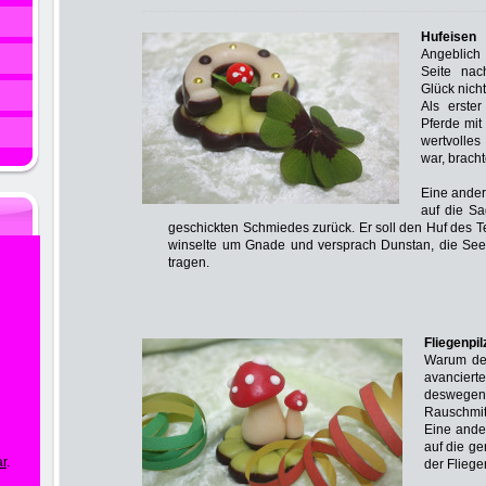
Hufeisen
Angeblich
Seite nac
Glück nicht
Als erste
Pferde mit
wertvolles
war, brach
Eine ander
auf die Sa
geschickten Schmiedes zurück. Er soll den Huf des 
winselte um Gnade und versprach Dunstan, die See
tragen.
Fliegenpil
Warum der
avancierte
deswege
Rauschmit
Eine ande
auf die g
ar
.
der Fliege