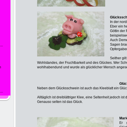
Glückssc
In der nor
Eber ein he
Göttin der 
beispielsw
Auch Demet
Sagen bra
Opfergabe
Seither gi
Wohlstandes, der Fruchtbarkeit und des Glückes. Wer Schw
n
wohlhabendund und wurde als glücklicher Mensch anges
Glüc
Neben dem Glücksschwein ist auch das Kleeblatt ein Glüc
Alltäglich ist dreiblättriger Klee, eine Seltenheit jedoch ist 
Genauso selten ist das Glück.
Mari
Er g