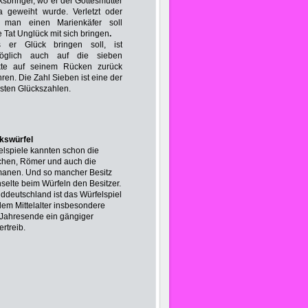
ksbringer, wo er der Gottesmutter
a geweiht wurde. Verletzt oder
t man einen Marienkäfer soll
e Tat Unglück mit sich bringen
.
 er Glück bringen soll, ist
öglich auch auf die sieben
te auf seinem Rücken zurück
ren. Die Zahl Sieben ist eine der
sten Glückszahlen.
kswürfel
elspiele kannten schon die
chen, Römer und auch die
anen. Und so mancher Besitz
selte beim Würfeln den Besitzer.
üddeutschland ist das Würfelspiel
 dem Mittelalter insbesondere
Jahresende ein gängiger
ertreib.