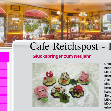
Cafe Reichspost -
Glücksbringer zum Neujahr
Unse
nehm
Lese
einz
Alle
sind
herg
hand
Sie 
Lübe
Möge
erho