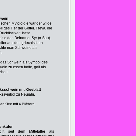
hwein
dischen Mytololgie war der wilde
iliges Tier der Götter. Freya, die
Fruchtbarkeit, hatte
eise den BeinamenSyr (= Sau).
ter aus den griechischen
chte man Schweine als
n.
lt das Schwein als Symbol des
ein zu essen hatte, galt als
ehen.
ksschwein mit Kleeblatt
kssymbol zu Neujahr.
der Klee mit 4 Blättern.
enkäfer
ilt seit dem Mittelalter als