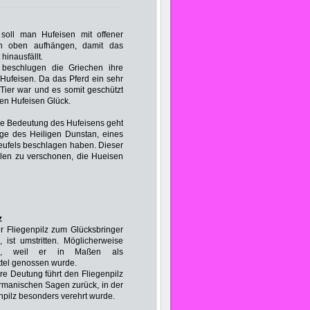
 soll man Hufeisen mit offener
h oben aufhängen, damit das
 hinausfällt.
r beschlugen die Griechen ihre
 Hufeisen. Da das Pferd ein sehr
 Tier war und es somit geschützt
ten Hufeisen Glück.
e Bedeutung des Hufeisens geht
ge des Heiligen Dunstan, eines
Teufels beschlagen haben. Dieser
len zu verschonen, die Hueisen
z
 Fliegenpilz zum Glücksbringer
, ist umstritten. Möglicherweise
n, weil er in Maßen als
tel genossen wurde.
re Deutung führt den Fliegenpilz
ermanischen Sagen zurück, in der
npilz besonders verehrt wurde.